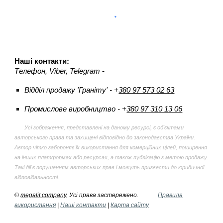
Наші контакти:
Телефон
, Viber, Telegram
-
Відділ продажу 'Граніту' -
+
380 97 573 02 63
Промислове виробництво - +
380 97 310 13 06
Усі зображення, представлені на даному ресурсі, є об'єктами
авторського права та захищені відповідно до законодавства України.
Автор чітко забороняє їх використання для комерційних цілей, поширення
на інших платформах або ресурсах, а також публікацію з метою продажу.
Такі дії є порушенням авторських прав і можуть призвести до юридичної
відповідальності.
©
megalit.company
, Усі права застережено.
Правила
використання
|
Наші контакти
|
Карта сайту