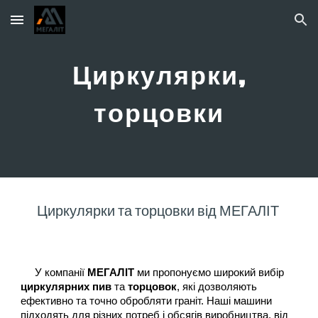
Skip to main content
Skip to navigation
Циркулярки,
торцовки
Циркулярки та торцовки від МЕГАЛІТ
У компанії
МЕГАЛІТ
ми пропонуємо широкий вибір
циркулярних пив
та
торцовок
, які дозволяють
ефективно та точно обробляти граніт. Наші машини
підходять для різних потреб і обсягів виробництва, від