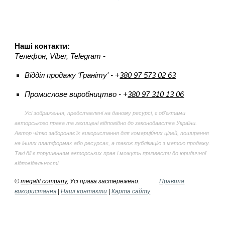
Наші контакти:
Телефон
, Viber, Telegram
-
Відділ продажу 'Граніту' -
+
380 97 573 02 63
Промислове виробництво - +
380 97 310 13 06
Усі зображення, представлені на даному ресурсі, є об'єктами
авторського права та захищені відповідно до законодавства України.
Автор чітко забороняє їх використання для комерційних цілей, поширення
на інших платформах або ресурсах, а також публікацію з метою продажу.
Такі дії є порушенням авторських прав і можуть призвести до юридичної
відповідальності.
©
megalit.company
, Усі права застережено.
Правила
використання
|
Наші контакти
|
Карта сайту