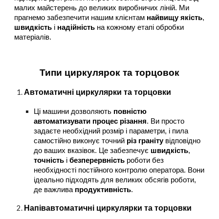
малих майстерень до великих виробничих ліній. Ми
прагнемо забезпечити нашим клієнтам
найвищу якість
,
швидкість
і
надійність
на кожному етапі обробки
матеріалів.
Типи циркулярок та торцовок
Автоматичні циркулярки та торцовки
Ці машини дозволяють
повністю
автоматизувати процес різання
. Ви просто
задаєте необхідний розмір і параметри, і пила
самостійно виконує точний
різ граніту
відповідно
до ваших вказівок. Це забезпечує
швидкість
,
точність
і
безперервність
роботи без
необхідності постійного контролю оператора. Вони
ідеально підходять для великих обсягів роботи,
де важлива
продуктивність
.
Напівавтоматичні циркулярки та торцовки