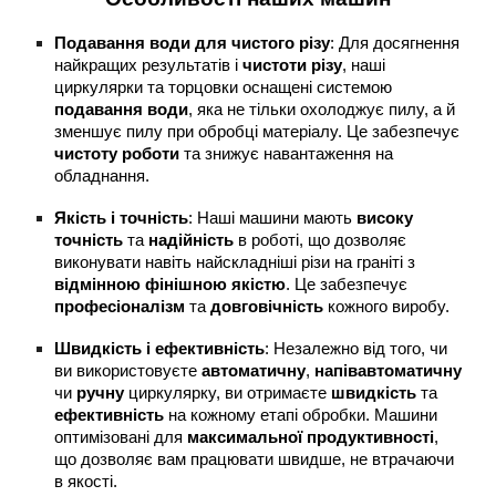
Подавання води для чистого різу
: Для досягнення
найкращих результатів і
чистоти різу
, наші
циркулярки та торцовки оснащені системою
подавання води
, яка не тільки охолоджує пилу, а й
зменшує пилу при обробці матеріалу. Це забезпечує
чистоту роботи
та знижує навантаження на
обладнання.
Якість і точність
: Наші машини мають
високу
точність
та
надійність
в роботі, що дозволяє
виконувати навіть найскладніші різи на граніті з
відмінною фінішною якістю
. Це забезпечує
професіоналізм
та
довговічність
кожного виробу.
Швидкість і ефективність
: Незалежно від того, чи
ви використовуєте
автоматичну
,
напівавтоматичну
чи
ручну
циркулярку, ви отримаєте
швидкість
та
ефективність
на кожному етапі обробки. Машини
оптимізовані для
максимальної продуктивності
,
що дозволяє вам працювати швидше, не втрачаючи
в якості.