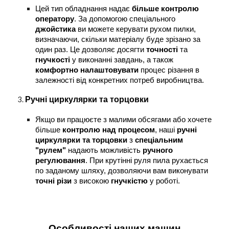
Цей тип обладнання надає
більше контролю
оператору
. За допомогою спеціального
джойстика
ви можете керувати рухом пилки,
визначаючи, скільки матеріалу буде зрізано за
один раз. Це дозволяє досягти
точності
та
гнучкості
у виконанні завдань, а також
комфортно налаштовувати
процес різання в
залежності від конкретних потреб виробництва.
Ручні циркулярки та торцовки
Якщо ви працюєте з малими обсягами або хочете
більше
контролю над процесом
, наші
ручні
циркулярки та торцовки
з
спеціальним
"рулем"
надають можливість
ручного
регулювання
. При крутінні руля пила рухається
по заданому шляху, дозволяючи вам виконувати
точні різи
з високою
гнучкістю
у роботі.
Особливості наших машин