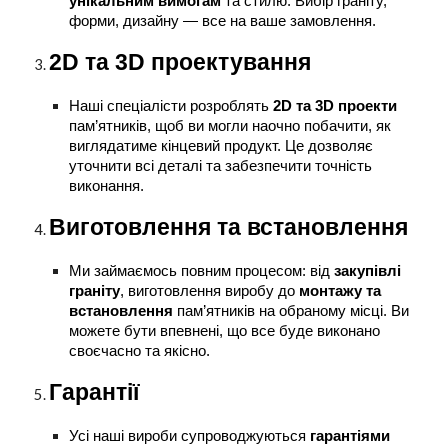
унікальним вимогам
та стилю. Вибір граніту,
форми, дизайну — все на ваше замовлення.
2D та 3D проектування
Наші спеціалісти розроблять
2D та 3D проекти
пам’ятників, щоб ви могли наочно побачити, як
виглядатиме кінцевий продукт. Це дозволяє
уточнити всі деталі та забезпечити точність
виконання.
Виготовлення та встановлення
Ми займаємось повним процесом: від
закупівлі
граніту
, виготовлення виробу до
монтажу та
встановлення
пам’ятників на обраному місці. Ви
можете бути впевнені, що все буде виконано
своєчасно та якісно.
Гарантії
Усі наші вироби супроводжуються
гарантіями