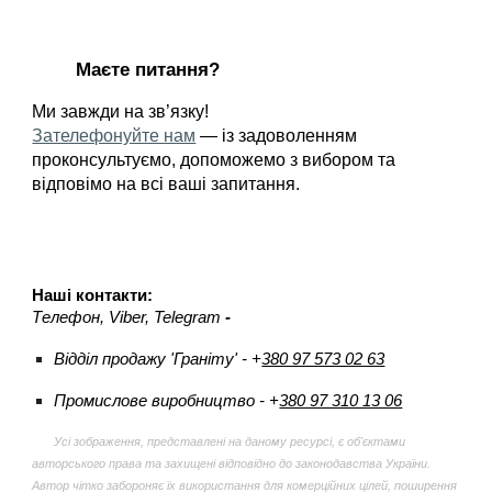
Маєте питання?
Ми завжди на зв’язку!
Зателефонуйте нам
— із задоволенням
проконсультуємо, допоможемо з вибором та
відповімо на всі ваші запитання.
Наші контакти:
Телефон
, Viber, Telegram
-
Відділ продажу 'Граніту' -
+
380 97 573 02 63
Промислове виробництво - +
380 97 310 13 06
Усі зображення, представлені на даному ресурсі, є об'єктами
авторського права та захищені відповідно до законодавства України.
Автор чітко забороняє їх використання для комерційних цілей, поширення